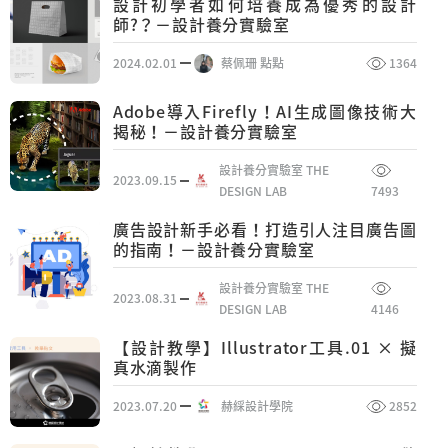
設計初學者如何培養成為優秀的設計
師?？－設計養分實驗室
2024.02.01
蔡佩珊 點點
1364
Adobe導入Firefly！AI生成圖像技術大
揭秘！－設計養分實驗室
設計養分實驗室 THE
2023.09.15
DESIGN LAB
7493
廣告設計新手必看！打造引人注目廣告圖
的指南！－設計養分實驗室
設計養分實驗室 THE
2023.08.31
DESIGN LAB
4146
【設計教學】Illustrator工具.01 × 擬
真水滴製作
2023.07.20
赫綵設計學院
2852