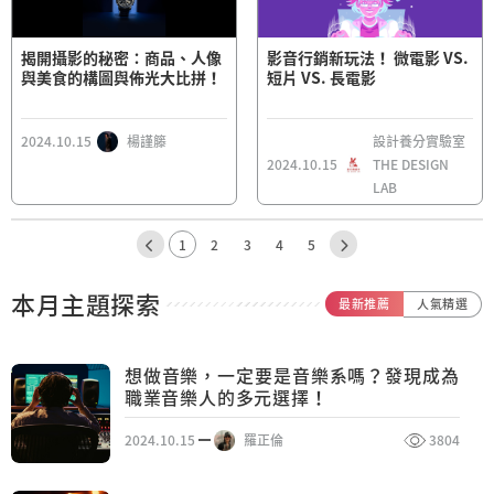
揭開攝影的秘密：商品、人像
影音行銷新玩法！ 微電影 VS.
與美食的構圖與佈光大比拼！
短片 VS. 長電影
2024.10.15
楊謹籐
設計養分實驗室
2024.10.15
THE DESIGN
LAB
1
2
3
4
5
本月主題探索
最新推薦
人氣精選
想做音樂，一定要是音樂系嗎？發現成為
職業音樂人的多元選擇！
2024.10.15
羅正倫
3804