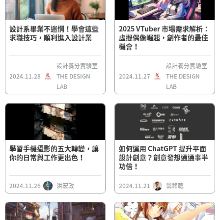
設計系畢業不迷惘！學會這些
2025 VTuber 市場需求解析：
求職技巧，順利進入設計業
虛擬偶像崛起，創作者的最佳
機會！
設計養分實驗室
設計養分實驗室
2024.11.28
THE DESIGN
2024.11.27
THE DESIGN
LAB
LAB
學習手機攝影的五大轉變，讓
如何運用 ChatGPT 提升平面
你的日常與工作更出色！
設計創意？創意發想通通事半
功倍！
2024.11.26
洪宏政
2024.11.21
翁銘聰