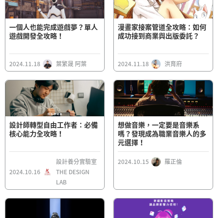
一個人也能完成遊戲夢？單人
漫畫家接案管道全攻略：如何
遊戲開發全攻略！
成功接到商業與出版委託？
2024.11.18
葉繁晟 阿葉
2024.11.18
洪育府
設計師轉型自由工作者：必備
想做音樂，一定要是音樂系
核心能力全攻略！
嗎？發現成為職業音樂人的多
元選擇！
設計養分實驗室
2024.10.15
羅正倫
2024.10.16
THE DESIGN
LAB