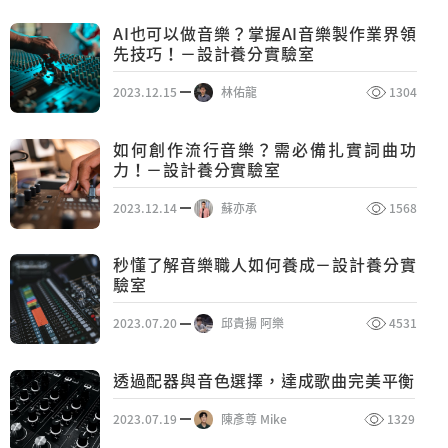
AI也可以做音樂？掌握AI音樂製作業界領
先技巧！－設計養分實驗室
2023.12.15
林佑龍
1304
如何創作流行音樂？需必備扎實詞曲功
力！－設計養分實驗室
2023.12.14
蘇亦承
1568
秒懂了解音樂職人如何養成－設計養分實
驗室
2023.07.20
邱貴揚 阿樂
4531
透過配器與音色選擇，達成歌曲完美平衡
2023.07.19
陳彥尊 Mike
1329