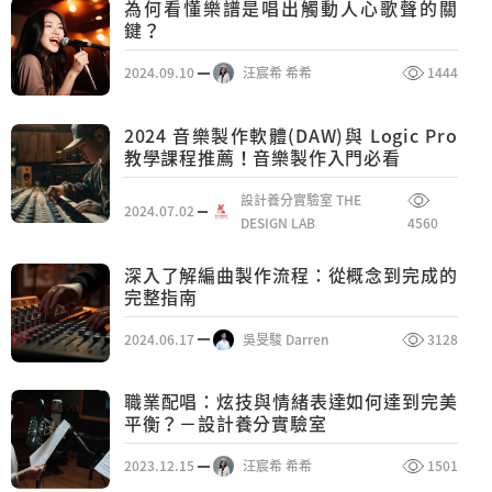
為何看懂樂譜是唱出觸動人心歌聲的關
鍵？
2024.09.10
汪宸希 希希
1444
2024 音樂製作軟體(DAW)與 Logic Pro
教學課程推薦！音樂製作入門必看
設計養分實驗室 THE
2024.07.02
DESIGN LAB
4560
深入了解編曲製作流程：從概念到完成的
完整指南
2024.06.17
吳旻駿 Darren
3128
職業配唱：炫技與情緒表達如何達到完美
平衡？－設計養分實驗室
2023.12.15
汪宸希 希希
1501