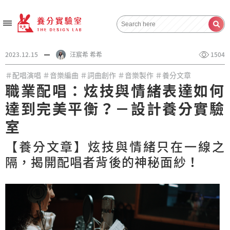
2023.12.15
汪宸希 希希
1504
＃配唱演唱
＃音樂編曲
＃詞曲創作
＃音樂製作
＃養分文章
職業配唱：炫技與情緒表達如何
達到完美平衡？－設計養分實驗
室
【養分文章】炫技與情緒只在一線之
隔，揭開配唱者背後的神秘面紗！