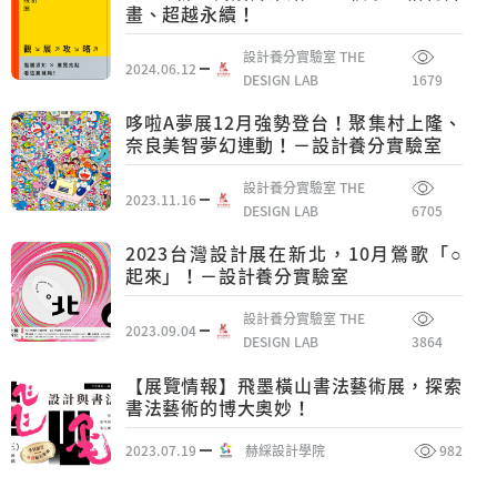
畫、超越永續！
設計養分實驗室 THE
2024.06.12
DESIGN LAB
1679
哆啦A夢展12月強勢登台！聚集村上隆、
奈良美智夢幻連動！－設計養分實驗室
設計養分實驗室 THE
2023.11.16
DESIGN LAB
6705
2023台灣設計展在新北，10月鶯歌「○
起來」！－設計養分實驗室
設計養分實驗室 THE
2023.09.04
DESIGN LAB
3864
【展覽情報】飛墨橫山書法藝術展，探索
書法藝術的博大奧妙！
2023.07.19
赫綵設計學院
982