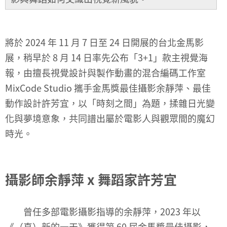
將於 2024 年 11 月 7 日至 24 日開展的台北金馬影
展，稍早於 8 月 14 日率先公布「3+1」款主視覺海
報，由擅長視覺設計與製作動畫的混合編碼工作室
MixCode Studio 攜手金馬獎最佳攝影余靜萍、最佳
動作設計許芳宜，以「時刻之間」為題，揉雜日光變
化與夢境意象，共同譜出屬於電影人與觀眾間的魔幻
時光。
攝影師余靜萍 x 舞蹈家許芳宜
曾任多部電影攝影指導的余靜萍，2023 年以
《（真）新的一天》獲得第 60 屆金馬獎最佳攝影，