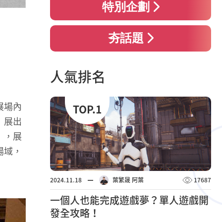
特別企劃
夯話題
人氣排名
展場內
TOP.1
」展出
」，展
場域，
2024.11.18
葉繁晟 阿葉
17687
一個人也能完成遊戲夢？單人遊戲開
發全攻略！