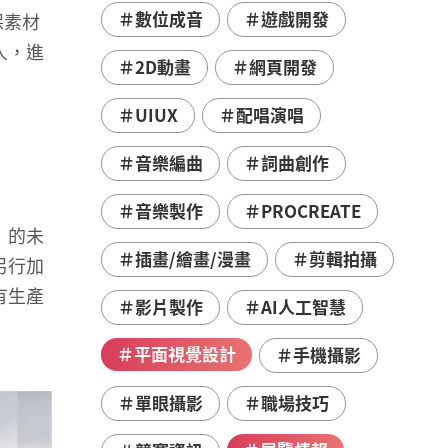
＃數位成音
＃遊戲開發
保素材
人，進
＃2D動畫
＃網頁開發
＃UIUX
＃配唱演唱
＃音樂編曲
＃詞曲創作
＃音樂製作
＃PROCREATE
』的未
＃插畫/繪畫/漫畫
＃剪輯拍攝
另行加
有生產
＃影片製作
＃AI人工智慧
＃平面視覺設計
＃手機攝影
＃單眼攝影
＃職場技巧