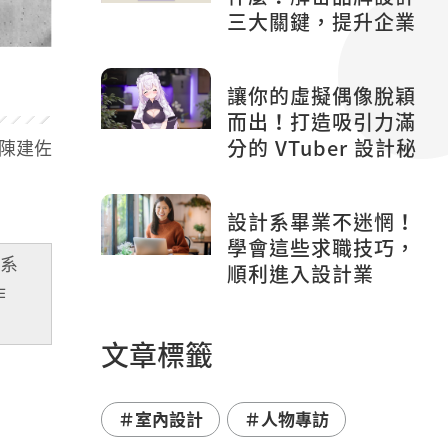
三大關鍵，提升企業
形象！
讓你的虛擬偶像脫穎
而出！打造吸引力滿
分的 VTuber 設計秘
 / 陳建佐
訣
設計系畢業不迷惘！
學會這些求職技巧，
同系
順利進入設計業
作
文章標籤
＃室內設計
＃人物專訪