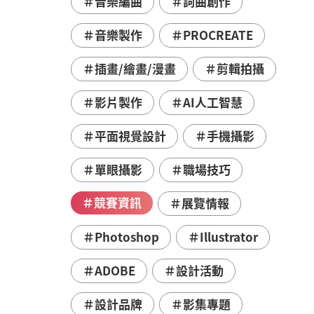
＃音樂編曲
＃詞曲創作
＃音樂製作
＃PROCREATE
＃插畫/繪畫/漫畫
＃剪輯拍攝
＃影片製作
＃AI人工智慧
＃平面視覺設計
＃手機攝影
＃單眼攝影
＃職場技巧
＃競賽資訊
＃展覽情報
＃Photoshop
＃Illustrator
＃ADOBE
＃設計活動
＃設計品牌
＃影集專題