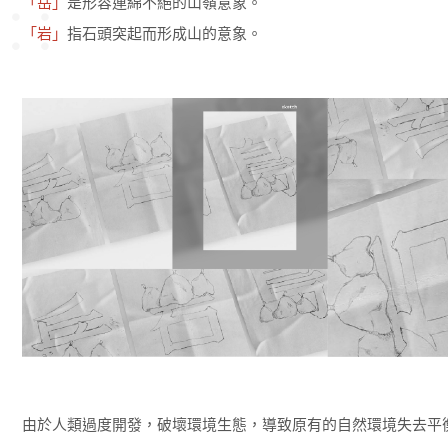
「岳」
是形容連綿不絕的山嶺意象。
「岩」
指石頭突起而形成山的意象。
由於人類過度開發，破壞環境生態，導致原有的自然環境失去平