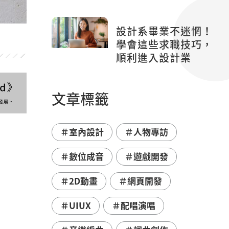
訣
設計系畢業不迷惘！
學會這些求職技巧，
順利進入設計業
文章標籤
＃室內設計
＃人物專訪
＃數位成音
＃遊戲開發
＃2D動畫
＃網頁開發
＃UIUX
＃配唱演唱