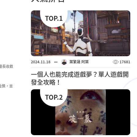
TOP.1
2024.11.18
葉繁晟 阿葉
17681
擅長收斂
一個人也能完成遊戲夢？單人遊戲開
發全攻略！
金獎，並
TOP.2