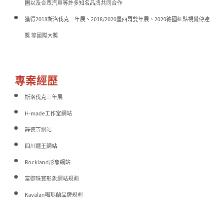
團以及合眾汽車等許多知名品牌共同合作
獲得2018斯洛伐克三年展、2018/2020墨西哥雙年展、2020德國紅點視覺傳達
獎 等國際大獎
專案經歷
斯洛伐克三年展
H-made工作室網站
靜德寺網站
四川麵王網站
Rockland形象網站
富御珠寳形象網站規劃
Kavalan噶瑪蘭品牌規劃