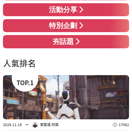
活動分享
特別企劃
夯話題
人氣排名
TOP.1
2024.11.18
葉繁晟 阿葉
17682