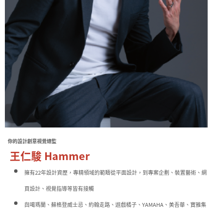
你的設計創意視覺總監
王仁駿 Hammer
擁有22年設計資歷，專精領域的範疇從平面設計，到專案企劃、裝置藝術、網
頁設計、視覺指導等皆有接觸
與噶瑪蘭、蘇格登威士忌、約翰走路、遊戲橘子、YAMAHA、美吾華、寶雅集