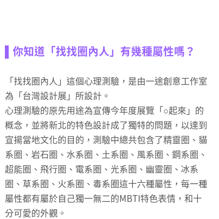
▌你知道「找找圈內人」有幾種屬性嗎？
「找找圈內人」這個心理測驗，是由一途創意工作室
為「台灣設計展」所設計。
心理測驗的原先用途為宣傳今年度展覽「○起來」的
概念，並將新北的特色設計成了獨特的問題，以達到
宣揚當地文化的目的，測驗中總共包含了精靈圈、貓
系圈、岩石圈、水系圈、土系圈、風系圈、鋼系圈、
超能圈、飛行圈、電系圈、光系圈、幽靈圈、冰系
圈、草系圈、火系圈、毒系圈這十六種屬性，每一種
屬性都有屬於自己獨一無二的MBTI特色表情，和十
分可愛的外觀。