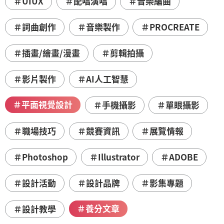
＃UIUX
＃配唱演唱
＃音樂編曲
＃詞曲創作
＃音樂製作
＃PROCREATE
＃插畫/繪畫/漫畫
＃剪輯拍攝
＃影片製作
＃AI人工智慧
＃平面視覺設計
＃手機攝影
＃單眼攝影
＃職場技巧
＃競賽資訊
＃展覽情報
＃Photoshop
＃Illustrator
＃ADOBE
＃設計活動
＃設計品牌
＃影集專題
＃養分文章
＃設計教學