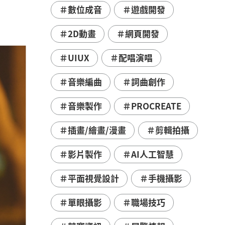
＃數位成音
＃遊戲開發
＃2D動畫
＃網頁開發
＃UIUX
＃配唱演唱
＃音樂編曲
＃詞曲創作
＃音樂製作
＃PROCREATE
＃插畫/繪畫/漫畫
＃剪輯拍攝
＃影片製作
＃AI人工智慧
＃平面視覺設計
＃手機攝影
＃單眼攝影
＃職場技巧