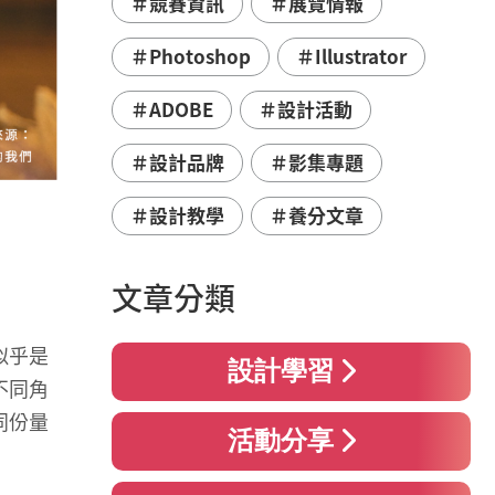
＃競賽資訊
＃展覽情報
＃Photoshop
＃Illustrator
＃ADOBE
＃設計活動
＃設計品牌
＃影集專題
＃設計教學
＃養分文章
文章分類
似乎是
設計學習
不同角
同份量
活動分享