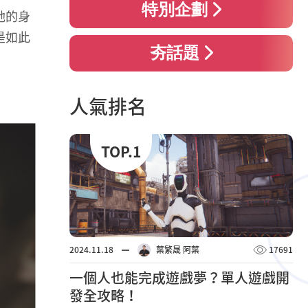
特別企劃
她的身
是如此
夯話題
人氣排名
TOP.1
2024.11.18
葉繁晟 阿葉
17691
一個人也能完成遊戲夢？單人遊戲開
發全攻略！