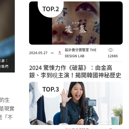
TOP.2
設計養分實驗室 THE
2024.05.27
DESIGN LAB
12886
2024 驚悚力作《破墓》：由金高
銀、李到晛主演！揭開韓國神秘歷史
謎團
TOP.3
家的生
也是現實
是「不