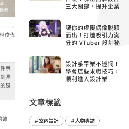
三大關鍵，提升企業
形象！
讓你的虛擬偶像脫穎
而出！打造吸引力滿
 / 林俊偉
分的 VTuber 設計秘
訣
設計系畢業不迷惘！
這件事
學會這些求職技巧，
，到長
順利進入設計業
真的是
文章標籤
的雛
＃室內設計
＃人物專訪